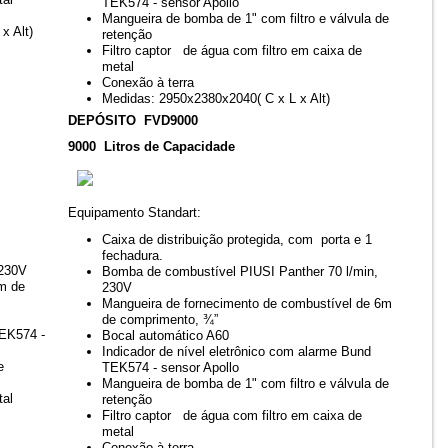
TEK574 - sensor Apollo
Mangueira de bomba de 1" com filtro e válvula de
x Alt)
retenção
Filtro captor de água com filtro em caixa de
metal
Conexão à terra
Medidas: 2950x2380x2040( C x L x Alt)
DEPÓSITO FVD9000
9000 Litros de Capacidade
Equipamento Standart:
Caixa de distribuição protegida, com porta e 1
fechadura.
 230V
Bomba de combustível PIUSI Panther 70 l/min,
6m de
230V
Mangueira de fornecimento de combustível de 6m
de comprimento, ¾”
TEK574 -
Bocal automático A60
Indicador de nível eletrônico com alarme Bund
e
TEK574 - sensor Apollo
Mangueira de bomba de 1" com filtro e válvula de
tal
retenção
Filtro captor de água com filtro em caixa de
metal
Conexão à terra