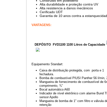
Construido em polietileno
Alta durabilidade e proteção contra UV
Alta resistencia a danos mecânicos
Cerificado UDT
Garantia de 10 anos contra a estanquecida
VANTAGENS:
DEPÓSITO FVD1100
1100 Litros de Capacidade
Equipamento Standart:
Caixa de distribuição protegida, com porta e 1
fechadura.
Bomba de combustível PIUSI Panther 56 l/min,
Mangueira de fornecimento de combustível de 
comprimento, ¾”
Bocal automático A60
Indicador de nível eletrônico com alarme Bund 
sensor Apollo
Mangueira de bomba de 1" com filtro e válvula d
retenção