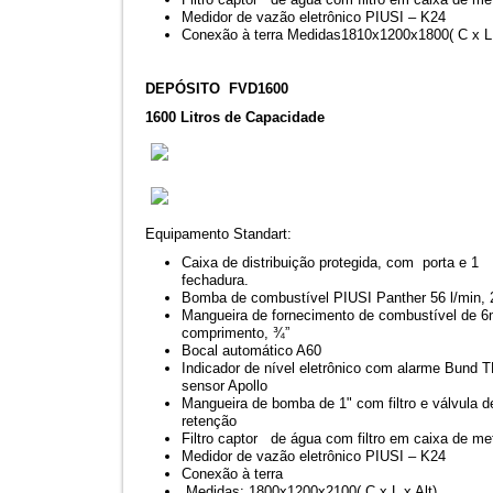
Medidor de vazão eletrônico PIUSI – K24
Conexão à terra Medidas1810x1200x1800( C x L 
DEPÓSITO FVD1600
1600 Litros de Capacidade
Equipamento Standart:
Caixa de distribuição protegida, com porta e 1
fechadura.
Bomba de combustível PIUSI Panther 56 l/min,
Mangueira de fornecimento de combustível de 
comprimento, ¾”
Bocal automático A60
Indicador de nível eletrônico com alarme Bund 
sensor Apollo
Mangueira de bomba de 1" com filtro e válvula d
retenção
Filtro captor de água com filtro em caixa de me
Medidor de vazão eletrônico PIUSI – K24
Conexão à terra
Medidas: 1800x1200x2100( C x L x Alt)