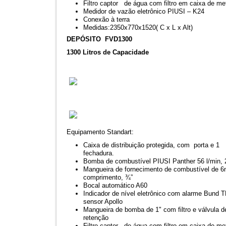
Filtro captor de água com filtro em caixa de me
Medidor de vazão eletrônico PIUSI – K24
Conexão à terra
Medidas:2350x770x1520( C x L x Alt)
DEPÓSITO FVD1300
1300 Litros de Capacidade
Equipamento Standart:
Caixa de distribuição protegida, com porta e 1
fechadura.
Bomba de combustível PIUSI Panther 56 l/min,
Mangueira de fornecimento de combustível de 
comprimento, ¾”
Bocal automático A60
Indicador de nível eletrônico com alarme Bund 
sensor Apollo
Mangueira de bomba de 1" com filtro e válvula d
retenção
Filtro captor de água com filtro em caixa de me