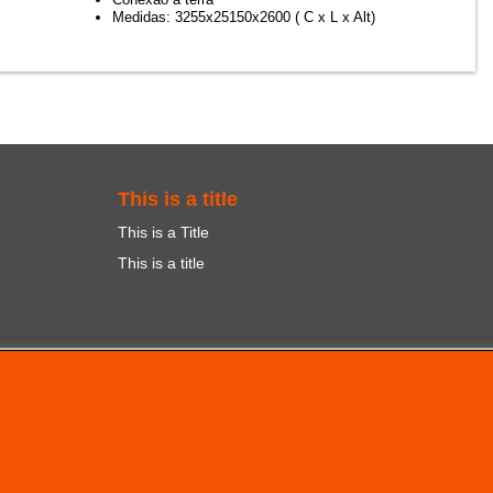
Medidas: 3255x25150x2600 ( C x L x Alt)
This is a title
This is a Title
This is a title