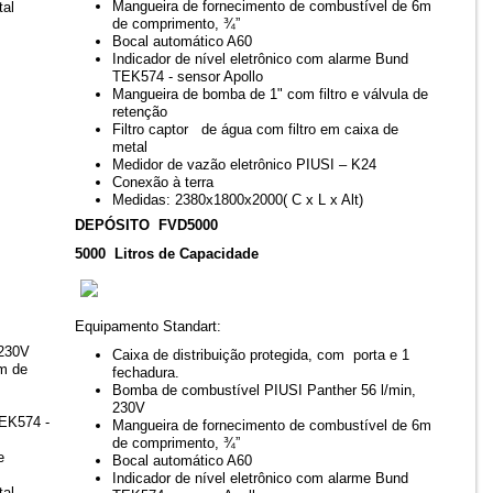
Mangueira de fornecimento de combustível de 6m
tal
de comprimento, ¾”
Bocal automático A60
Indicador de nível eletrônico com alarme Bund
TEK574 - sensor Apollo
Mangueira de bomba de 1" com filtro e válvula de
retenção
Filtro captor de água com filtro em caixa de
metal
Medidor de vazão eletrônico PIUSI – K24
Conexão à terra
Medidas: 2380x1800x2000( C x L x Alt)
DEPÓSITO FVD5000
5000 Litros de Capacidade
Equipamento Standart:
 230V
Caixa de distribuição protegida, com porta e 1
6m de
fechadura.
Bomba de combustível PIUSI Panther 56 l/min,
230V
TEK574 -
Mangueira de fornecimento de combustível de 6m
de comprimento, ¾”
e
Bocal automático A60
Indicador de nível eletrônico com alarme Bund
tal