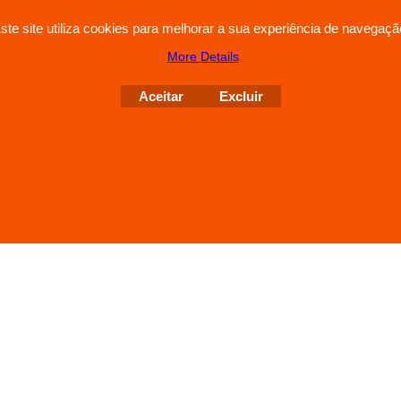
ste site utiliza cookies para melhorar a sua experiência de navegaçã
More Details
To create online store
ShopFactory eCommerce
software was used.
Aceitar
Excluir