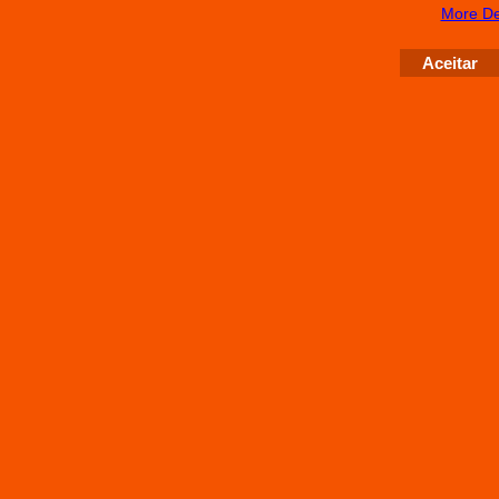
More De
Aceitar