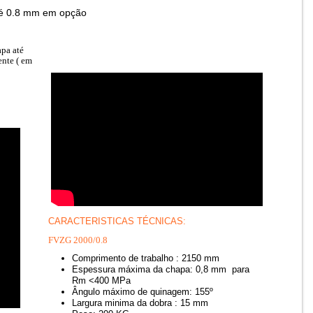
até 0.8 mm em opção
pa até
nte ( em
CARACTERISTICAS TÉCNICAS:
FVZG 2000/0.8
Comprimento de trabalho : 2150 mm
Espessura máxima da chapa: 0,8 mm para
Rm <400 MPa
Ângulo máximo de quinagem: 155º
Largura minima da dobra : 15 mm