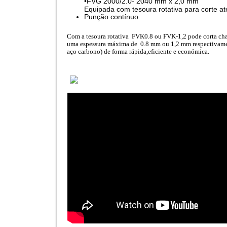
•FVG 2000/2.0- 2040 mm x 2,0 mm
Equipada com tesoura rotativa para corte 
Punção contínuo
Com a tesoura rotativa FVK0.8 ou FVK-1,2 pode corta cha
uma espessura máxima de 0.8 mm ou 1,2 mm respectivame
aço carbono) de forma rápida,eficiente e económica.