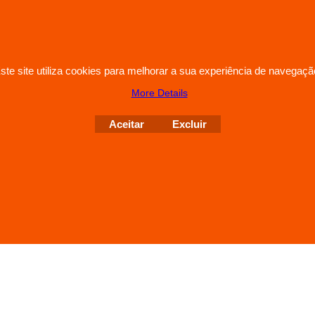
ste site utiliza cookies para melhorar a sua experiência de navegaçã
More Details
To create online store
ShopFactory eCommerce
Aceitar
Excluir
software was used.