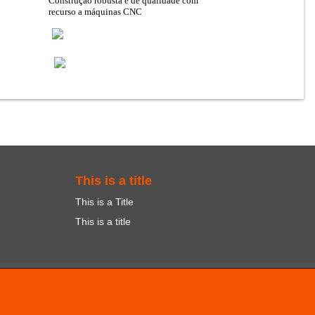
Construçao robusta e de qualidade com
recurso
a máquinas CNC
This is a title
This is a Title
This is a title